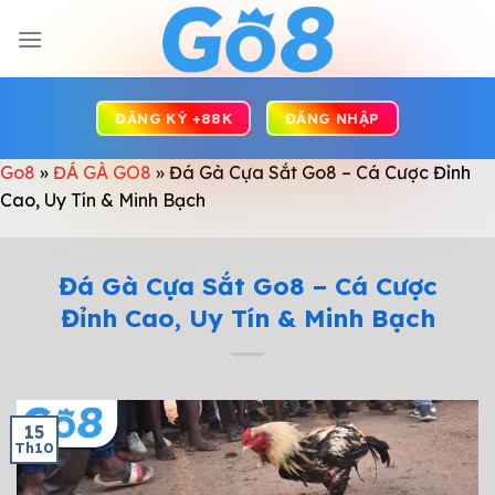
Skip
to
content
ĐĂNG KÝ +88K
ĐĂNG NHẬP
Go8
»
ĐÁ GÀ GO8
»
Đá Gà Cựa Sắt Go8 – Cá Cược Đỉnh
Cao, Uy Tín & Minh Bạch
Đá Gà Cựa Sắt Go8 – Cá Cược
Đỉnh Cao, Uy Tín & Minh Bạch
15
Th10