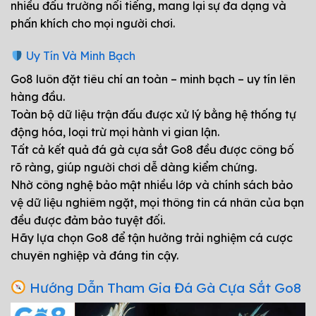
nhiều đấu trường nổi tiếng, mang lại sự đa dạng và
phấn khích cho mọi người chơi.
Uy Tín Và Minh Bạch
Go8 luôn đặt tiêu chí an toàn – minh bạch – uy tín lên
hàng đầu.
Toàn bộ dữ liệu trận đấu được xử lý bằng hệ thống tự
động hóa, loại trừ mọi hành vi gian lận.
Tất cả kết quả đá gà cựa sắt Go8 đều được công bố
rõ ràng, giúp người chơi dễ dàng kiểm chứng.
Nhờ công nghệ bảo mật nhiều lớp và chính sách bảo
vệ dữ liệu nghiêm ngặt, mọi thông tin cá nhân của bạn
đều được đảm bảo tuyệt đối.
Hãy lựa chọn Go8 để tận hưởng trải nghiệm cá cược
chuyên nghiệp và đáng tin cậy.
Hướng Dẫn Tham Gia Đá Gà Cựa Sắt Go8