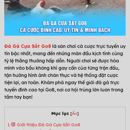
Đá Gà Cựa Sắt Go8
là sân chơi cá cược trực tuyến uy
tín bậc nhất, mang đến những màn đấu kịch tính cùng
tỷ lệ thắng thưởng hấp dẫn. Người chơi sẽ được hòa
mình vào bầu không khí gay cấn của từng trận đấu,
tận hưởng hình ảnh chân thực và hệ thống đặt cược
tiện lợi, an toàn. Khám phá ngay thế giới đá gà trực
tuyến đỉnh cao tại Go8, nơi cơ hội trúng lớn luôn trong
tầm tay bạn!
Mục lục
[
Ẩn
]
1
Giới thiệu Đá Gà Cựa Sắt Go8