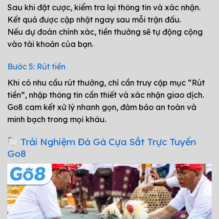
Sau khi đặt cược, kiểm tra lại thông tin và xác nhận.
Kết quả được cập nhật ngay sau mỗi trận đấu.
Nếu dự đoán chính xác, tiền thưởng sẽ tự động cộng
vào tài khoản của bạn.
Bước 5: Rút tiền
Khi có nhu cầu rút thưởng, chỉ cần truy cập mục “Rút
tiền”, nhập thông tin cần thiết và xác nhận giao dịch.
Go8 cam kết xử lý nhanh gọn, đảm bảo an toàn và
minh bạch trong mọi khâu.
Trải Nghiệm Đá Gà Cựa Sắt Trực Tuyến
Go8