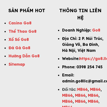
SẢN PHẨM HOT
THÔNG TIN LIÊN
HỆ
Casino Go8
Doanh Nghiệp:
Go8
Thể Thao Go8
Địa Chỉ:
2 P. Núi Trúc,
Xổ Số Go8
Giảng Võ, Ba Đình,
Đá Gà Go8
Hà Nội, Việt Nam
Hướng Dẫn Go8
Website:
https://go8.ll
Sitemap
Phone:
0398 254 745
Email:
admin.go8llc@gmail.
Đối tác:
MB66
,
MB66
,
MB66
,
MB66
,
MB66
,
MB66
,
MB66
,
MB66
,