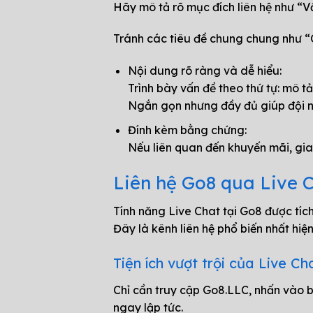
Hãy mô tả rõ mục đích liên hệ như “V
Tránh các tiêu đề chung chung như “C
Nội dung rõ ràng và dễ hiểu:
Trình bày vấn đề theo thứ tự: mô tả
Ngắn gọn nhưng đầy đủ giúp đội n
Đính kèm bằng chứng:
Nếu liên quan đến khuyến mãi, giao
Liên hệ Go8 qua Live 
Tính năng Live Chat tại Go8 được tíc
Đây là kênh liên hệ phổ biến nhất hi
Tiện ích vượt trội của Live Ch
Chỉ cần truy cập Go8.LLC, nhấn vào b
ngay lập tức.