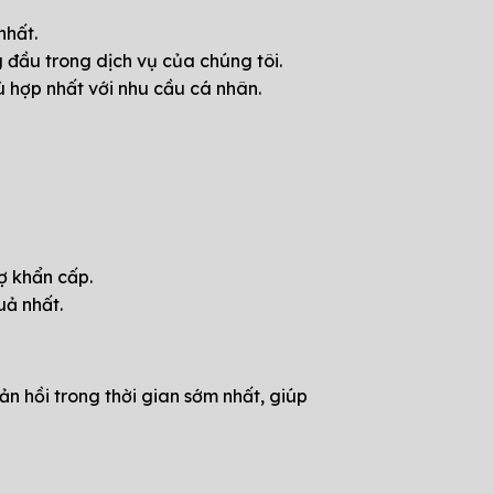
nhất.
g đầu trong dịch vụ của chúng tôi.
ù hợp nhất với nhu cầu cá nhân.
ợ khẩn cấp.
uả nhất.
ản hồi trong thời gian sớm nhất, giúp