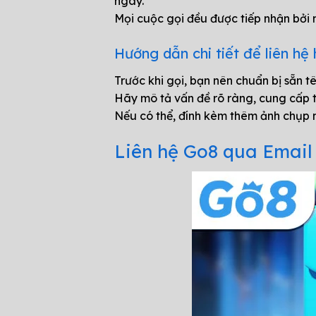
ngày.
Mọi cuộc gọi đều được tiếp nhận bởi n
Hướng dẫn chi tiết để liên hệ
Trước khi gọi, bạn nên chuẩn bị sẵn 
Hãy mô tả vấn đề rõ ràng, cung cấp th
Nếu có thể, đính kèm thêm ảnh chụp m
Liên hệ Go8 qua Email