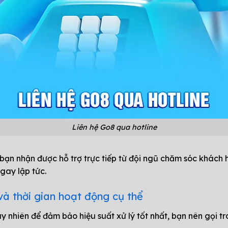
Liên hệ Go8 qua hotline
ể bạn nhận được hỗ trợ trực tiếp từ đội ngũ chăm sóc khách
gay lập tức.
và thời gian hoạt động cụ thể
y nhiên để đảm bảo hiệu suất xử lý tốt nhất, bạn nên gọi t