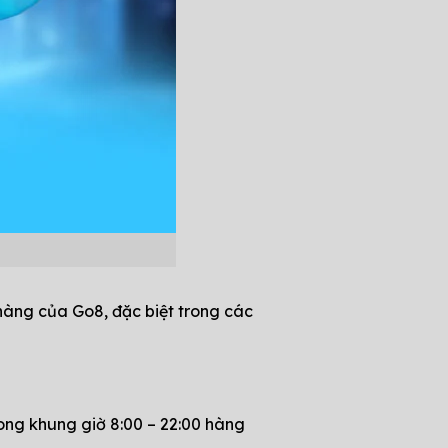
 hàng của Go8, đặc biệt trong các
rong khung giờ 8:00 – 22:00 hàng