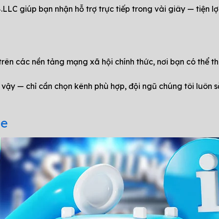
LLC giúp bạn nhận hỗ trợ trực tiếp trong vài giây — tiện l
ên các nền tảng mạng xã hội chính thức, nơi bạn có thể the
 vậy — chỉ cần chọn kênh phù hợp, đội ngũ chúng tôi luôn s
ne