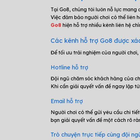
Tại Go8, chúng tôi luôn nỗ lực mang đ
Việc đảm bảo người chơi có thể liên h
Go8
hiện hỗ trợ nhiều kênh liên hệ c
Các kênh hỗ trợ Go8 được xác
Để tối ưu trải nghiệm của người chơi,
Hotline hỗ trợ
Đội ngũ chăm sóc khách hàng của chún
Khi cần giải quyết vấn đề ngay lập tứ
Email hỗ trợ
Người chơi có thể gửi yêu cầu chi tiế
bạn giải quyết vấn đề một cách rõ ràn
Trò chuyện trực tiếp cùng đội n