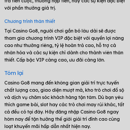
trả tiền cược, thưởng nạp tiền, hay các sự kiện đặc biệt
với phần thưởng giá trị.
Chương trình thân thiết
Tại Casino Go8, người chơi gắn bó lâu dài sẽ được
tham gia chương trình VIP đặc biệt với quyền lợi nâng
cao như thưởng riêng, tỷ lệ hoàn trả cao, hỗ trợ cá
nhân hóa và các sự kiện chỉ dành cho thành viên thân
thiết. Cấp bậc VIP càng cao, ưu đãi càng lớn.
Tóm lại
Casino Go8 mang đến không gian giải trí trực tuyến
chất lượng cao, giao diện mượt mà, kho trò chơi đồ sộ
và dịch vụ chăm sóc khách hàng tận tâm. Dù bạn yêu
thích game bài, slot hay các trò chơi may rủi khác, tất
cả đều có tại đây. Hãy đăng nhập Casino Go8 ngay
hôm nay để tận hưởng thế giới giải trí đỉnh cao cùng
loạt khuyến mãi hấp dẫn nhất hiện nay.