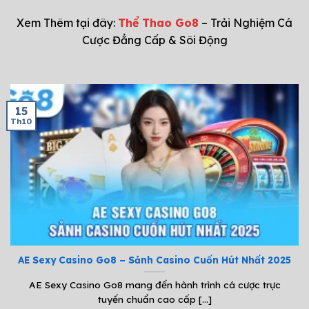
Xem Thêm tại đây:
Thể Thao Go8
– Trải Nghiệm Cá
Cược Đẳng Cấp & Sôi Động
15
Th10
AE Sexy Casino Go8 – Sảnh Casino Cuốn Hút Nhất 2025
AE Sexy Casino Go8 mang đến hành trình cá cược trực
tuyến chuẩn cao cấp [...]