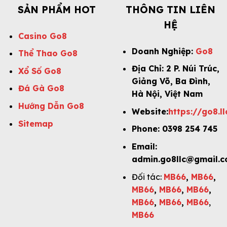
SẢN PHẨM HOT
THÔNG TIN LIÊN
HỆ
Casino Go8
Doanh Nghiệp:
Go8
Thể Thao Go8
Địa Chỉ:
2 P. Núi Trúc,
Xổ Số Go8
Giảng Võ, Ba Đình,
Đá Gà Go8
Hà Nội, Việt Nam
Hướng Dẫn Go8
Website:
https://go8.ll
Sitemap
Phone:
0398 254 745
Email:
admin.go8llc@gmail.
Đối tác:
MB66
,
MB66
,
MB66
,
MB66
,
MB66
,
MB66
,
MB66
,
MB66
,
MB66