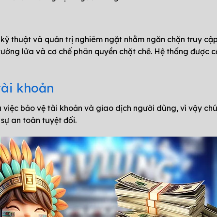
ỹ thuật và quản trị nghiêm ngặt nhằm ngăn chặn truy cập t
ường lửa và cơ chế phân quyền chặt chẽ. Hệ thống được cậ
tài khoản
 việc bảo vệ tài khoản và giao dịch người dùng, vì vậy ch
sự an toàn tuyệt đối.