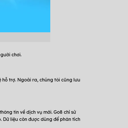
gười chơi.
 hỗ trợ. Ngoài ra, chúng tôi cũng lưu
hông tin về dịch vụ mới. Go8 chỉ sử
. Dữ liệu còn được dùng để phân tích