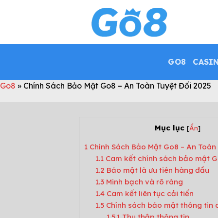
Skip
to
content
GO8
CASI
Go8
»
Chính Sách Bảo Mật Go8 – An Toàn Tuyệt Đối 2025
Mục lục
[
Ẩn
]
1
Chính Sách Bảo Mật Go8 – An Toàn 
1.1
Cam kết chính sách bảo mật 
1.2
Bảo mật là ưu tiên hàng đầu
1.3
Minh bạch và rõ ràng
1.4
Cam kết liên tục cải tiến
1.5
Chính sách bảo mật thông tin 
1.5.1
Thu thập thông tin