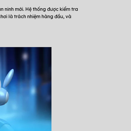
n ninh mới. Hệ thống được kiểm tra
chơi là trách nhiệm hàng đầu, và