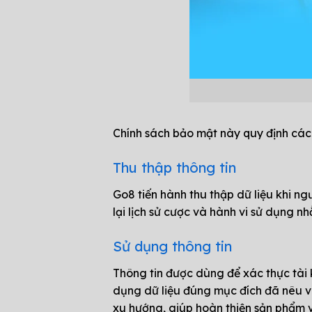
Chính sách bảo mật này quy định cách
Thu thập thông tin
Go8 tiến hành thu thập dữ liệu khi ng
lại lịch sử cược và hành vi sử dụng nh
Sử dụng thông tin
Thông tin được dùng để xác thực tài k
dụng dữ liệu đúng mục đích đã nêu và
xu hướng, giúp hoàn thiện sản phẩm v