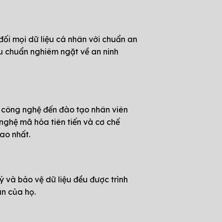
 đối mọi dữ liệu cá nhân với chuẩn an
u chuẩn nghiêm ngặt về an ninh
ng công nghệ đến đào tạo nhân viên
nghệ mã hóa tiên tiến và cơ chế
ao nhất.
ý và bảo vệ dữ liệu đều được trình
n của họ.