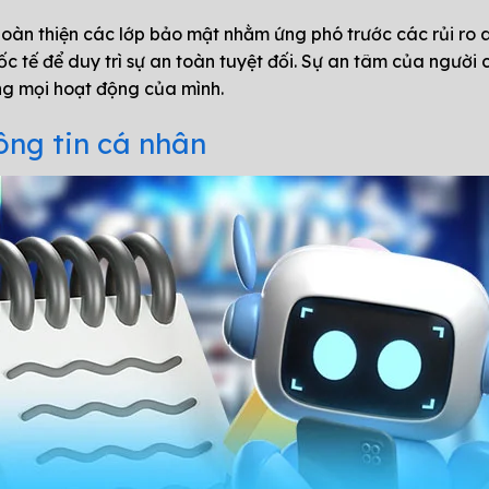
àn thiện các lớp bảo mật nhằm ứng phó trước các rủi ro a
c tế để duy trì sự an toàn tuyệt đối. Sự an tâm của người 
ong mọi hoạt động của mình.
ông tin cá nhân