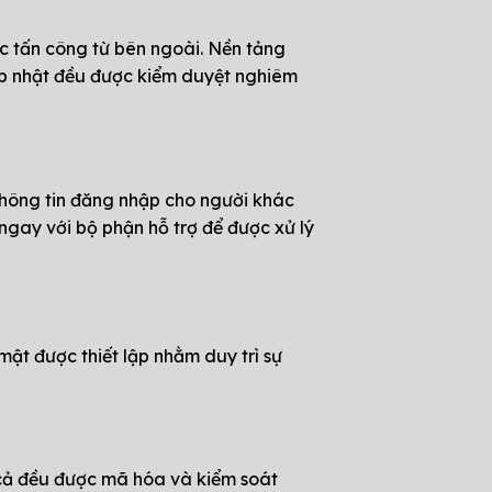
 tấn công từ bên ngoài. Nền tảng
cập nhật đều được kiểm duyệt nghiêm
thông tin đăng nhập cho người khác
 ngay với bộ phận hỗ trợ để được xử lý
ật được thiết lập nhằm duy trì sự
t cả đều được mã hóa và kiểm soát