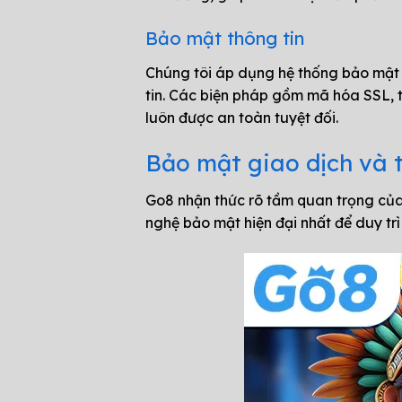
Bảo mật thông tin
Chúng tôi áp dụng hệ thống bảo mật k
tin. Các biện pháp gồm mã hóa SSL, t
luôn được an toàn tuyệt đối.
Bảo mật giao dịch và 
Go8 nhận thức rõ tầm quan trọng của
nghệ bảo mật hiện đại nhất để duy trì 