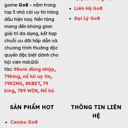
game
Go8
– nằm trong
Liên Hệ Go8
top 5 nhà cái uy tín hàng
Đại Lý Go8
đầu hiện nay. Nền tảng
mang đến không gian
giải trí đa dạng, kết hợp
chuỗi ưu đãi hấp dẫn và
chương trình thưởng độc
quyền đặc biệt dành cho
hội viên mới.Đối
tác:
98win đăng nhập
,
79king
,
nổ hũ uy tín
,
79KING
,
8KBET
,
79
king
,
789 WIN
,
Nổ hũ
SẢN PHẨM HOT
THÔNG TIN LIÊN
HỆ
Casino Go8