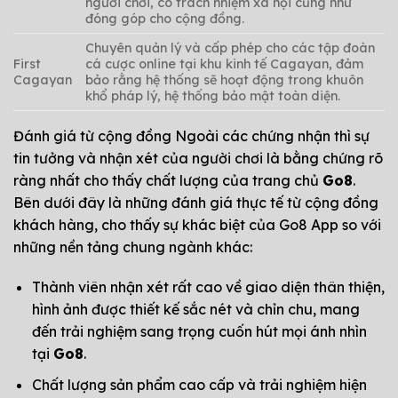
người chơi, có trách nhiệm xã hội cũng như
đóng góp cho cộng đồng.
Chuyên quản lý và cấp phép cho các tập đoàn
First
cá cược online tại khu kinh tế Cagayan, đảm
Cagayan
bảo rằng hệ thống sẽ hoạt động trong khuôn
khổ pháp lý, hệ thống bảo mật toàn diện.
Đánh giá từ cộng đồng
Ngoài các chứng nhận thì sự
tin tưởng và nhận xét của người chơi là bằng chứng rõ
ràng nhất cho thấy chất lượng của trang chủ
Go8
.
Bên dưới đây là những đánh giá thực tế từ cộng đồng
khách hàng, cho thấy sự khác biệt của Go8 App so với
những nền tảng chung ngành khác:
Thành viên nhận xét rất cao về giao diện thân thiện,
hình ảnh được thiết kế sắc nét và chỉn chu, mang
đến trải nghiệm sang trọng cuốn hút mọi ánh nhìn
tại
Go8
.
Chất lượng sản phẩm cao cấp và trải nghiệm hiện