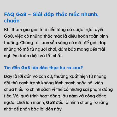
FAQ Go8 – Giải đáp thắc mắc nhanh,
chuẩn
Khi tham gia giải trí ở nền tảng cá cược trực tuyến
Go8
, việc có những thắc mắc là điều hoàn toàn bình
thường. Chúng tôi luôn sẵn sàng có mặt để giải đáp
những tò mò từ người chơi, đảm bảo mang đến trải
nghiệm toàn diện và tốt nhất.
Tin đồn Go8 lừa đảo thực hư ra sao?
Đây là lời đồn vô căn cứ, thường xuất hiện từ những
đối thủ cạnh tranh không lành mạnh hoặc hội viên
chưa hiểu rõ chính sách vì thế có những sai phạm đáng
tiếc. Với quá trình hoạt động lâu năm và cộng đồng
người chơi lớn mạnh,
Go8
đều là minh chứng rõ ràng
nhất để phản bác lời đồn này.